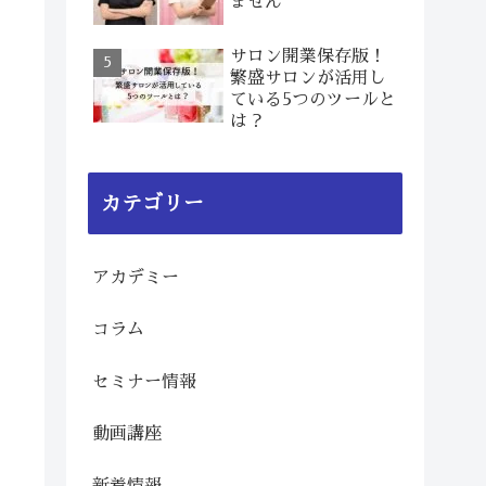
ません
サロン開業保存版！
繁盛サロンが活用し
ている5つのツールと
は？
カテゴリー
アカデミー
コラム
セミナー情報
動画講座