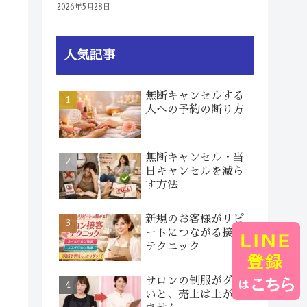
2026年5月28日
人気記事
無断キャンセルする
人への予約の断り方
｜
無断キャンセル・当
日キャンセルを減ら
す方法
新規のお客様がリピ
ートにつながる接客
テクニック
サロンの制服がダサ
いと、売上は上がり