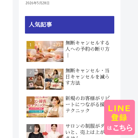
2026年5月28日
人気記事
無断キャンセルする
人への予約の断り方
｜
無断キャンセル・当
日キャンセルを減ら
す方法
新規のお客様がリピ
ートにつながる接客
テクニック
サロンの制服がダサ
いと、売上は上がり